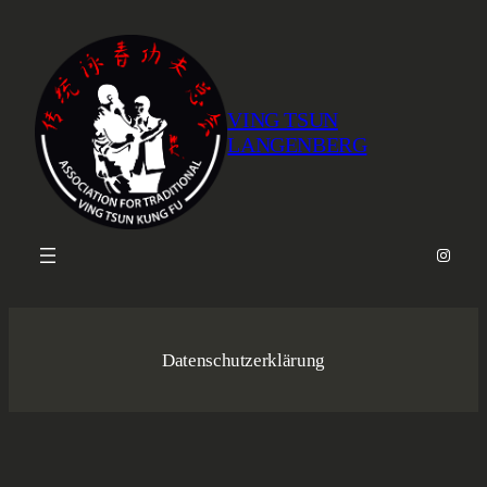
Zum
Inhalt
springen
VING TSUN
LANGENBERG
Instagr
Datenschutzerklärung